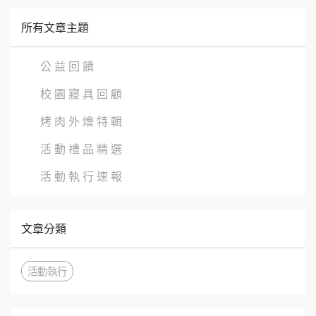
所有文章主題
公 益 回 饋
校 園 寢 具 回 顧
烤 肉 外 燴 特 輯
活 動 禮 品 精 選
活 動 執 行 速 報
文章分類
活動執行