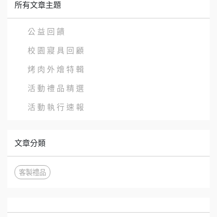
所有文章主題
公 益 回 饋
校 園 寢 具 回 顧
烤 肉 外 燴 特 輯
活 動 禮 品 精 選
活 動 執 行 速 報
文章分類
客製禮品