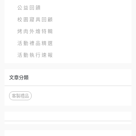
公 益 回 饋
校 園 寢 具 回 顧
烤 肉 外 燴 特 輯
活 動 禮 品 精 選
活 動 執 行 速 報
文章分類
客製禮品