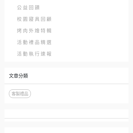
公 益 回 饋
校 園 寢 具 回 顧
烤 肉 外 燴 特 輯
活 動 禮 品 精 選
活 動 執 行 速 報
文章分類
客製禮品