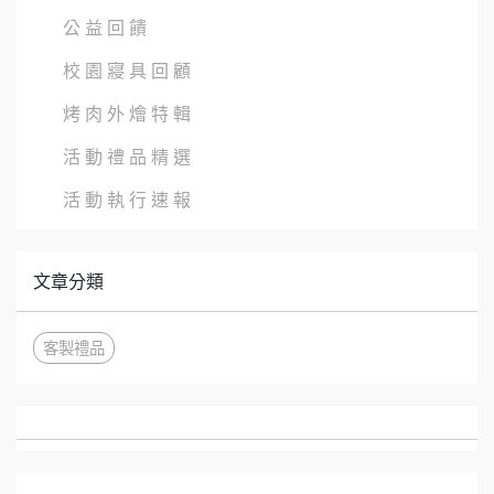
公 益 回 饋
校 園 寢 具 回 顧
烤 肉 外 燴 特 輯
活 動 禮 品 精 選
活 動 執 行 速 報
文章分類
客製禮品