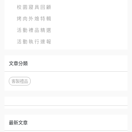
校 園 寢 具 回 顧
烤 肉 外 燴 特 輯
活 動 禮 品 精 選
活 動 執 行 速 報
文章分類
客製禮品
最新文章