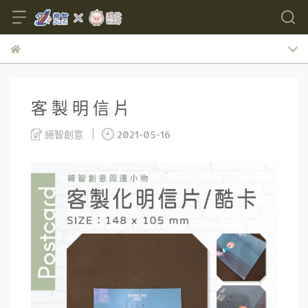
客 製 明 信 片
締智創意
2021-05-16