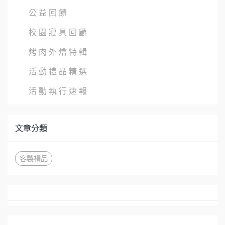
公 益 回 饋
校 園 寢 具 回 顧
烤 肉 外 燴 特 輯
活 動 禮 品 精 選
活 動 執 行 速 報
文章分類
客製禮品