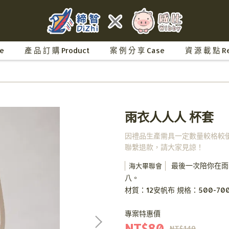
e
產 品 訂 購 Product
案 例 分 享 Case
資 源 載 點 Re
雨衣人人人 杯套
因禮品生產需具一定數量較格較
聯繫退款，請大家見諒！
最後一次陪你在雨
海大畢聯會
八。
材質：12安帆布 規格：500-70
專案特惠價
NT$80
NT$149