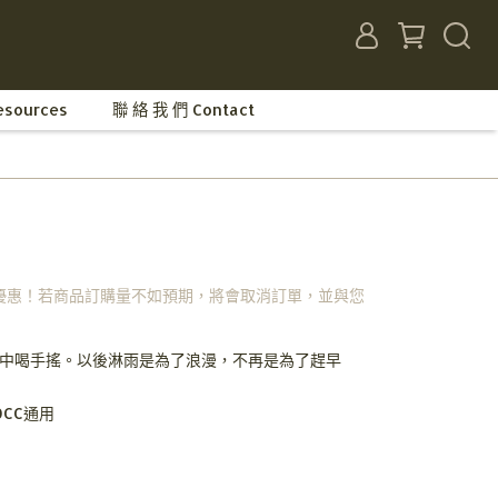
sources
聯 絡 我 們 Contact
優惠！若商品訂購量不如預期，將會取消訂單，並與您
中喝手搖。以後淋雨是為了浪漫，不再是為了趕早
0CC通用